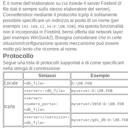
È il nome dell'elaboratore su cui risiede il server Firebird (il
file dati è sempre sullo stesso elaboratore del server).
Connettendosi mediante il protocollo tcp/ip è solitamente
possibile specificare un indirizzo al posto di un nome (per
esempio
), ma questa funzionalità
192.168.12.34:D:\DB.FDB
non è incorporata in Firebird, bensì offerta dal network layer
(per esempio
WinSock2
). Bisogna considerare che in certe
situazioni/configurazione questo meccanismo può essere
molto più lento che ricorrere al nome.
Protocollo
Segue una lista di protocolli supportati e di come specificarli
nella stringa di connessione:
Sintassi
Esempio
Locale
<db_file>
D:\DB.FDB
<server>:<db_file>
myserver:D:\DB.FDB
<server>
<numero_porta>:
myserver/3050:D:\DB.FDB
tcp/ip
<db_file>
<server>/<servizio>:
myserver/gds_db:D:\DB.FD
<db_file>