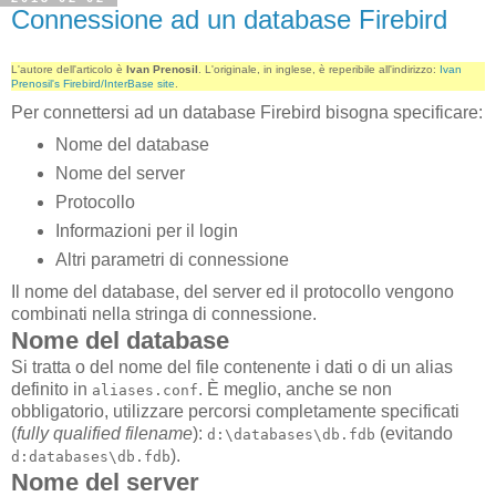
Connessione ad un database Firebird
L'autore dell'articolo è
Ivan Prenosil
. L'originale, in inglese, è reperibile all'indirizzo:
Ivan
Prenosil's Firebird/InterBase site
.
Per connettersi ad un database Firebird bisogna specificare:
Nome del database
Nome del server
Protocollo
Informazioni per il login
Altri parametri di connessione
Il nome del database, del server ed il protocollo vengono
combinati nella stringa di connessione.
Nome del database
Si tratta o del nome del file contenente i dati o di un alias
definito in
. È meglio, anche se non
aliases.conf
obbligatorio, utilizzare percorsi completamente specificati
(
fully qualified filename
):
(evitando
d:\databases\db.fdb
).
d:databases\db.fdb
Nome del server