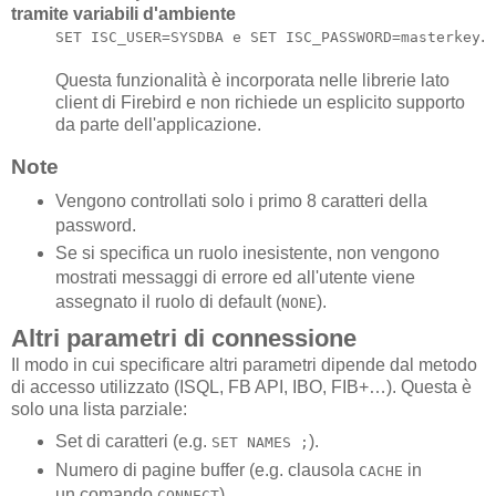
tramite variabili d'ambiente
.
SET ISC_USER=SYSDBA e SET ISC_PASSWORD=masterkey
Questa funzionalità è incorporata nelle librerie lato
client di Firebird e non richiede un esplicito supporto
da parte dell'applicazione.
Note
Vengono controllati solo i primo 8 caratteri della
password.
Se si specifica un ruolo inesistente, non vengono
mostrati messaggi di errore ed all'utente viene
assegnato il ruolo di default (
).
NONE
Altri parametri di connessione
Il modo in cui specificare altri parametri dipende dal metodo
di accesso utilizzato (ISQL, FB API, IBO, FIB+…). Questa è
solo una lista parziale:
Set di caratteri (e.g.
).
SET NAMES
;
Numero di pagine buffer (e.g. clausola
in
CACHE
un comando
).
CONNECT