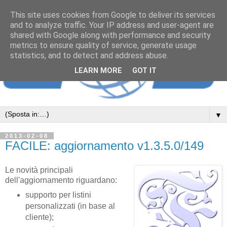
This site uses cookies from Google to deliver its services
and to analyze traffic. Your IP address and user-agent are
shared with Google along with performance and security
metrics to ensure quality of service, generate usage
statistics, and to detect and address abuse.
LEARN MORE
GOT IT
▼
2013-02-08
FACILE: aggiornamento v1.3.5.0/149
Le novità principali
dell'aggiornamento riguardano:
supporto per listini
personalizzati (in base al
cliente);