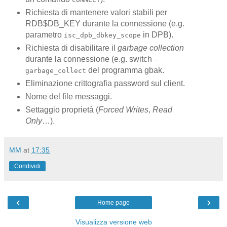
Richiesta di mantenere valori stabili per
RDB$DB_KEY durante la connessione (e.g.
parametro
in DPB).
isc_dpb_dbkey_scope
Richiesta di disabilitare il
garbage collection
durante la connessione (e.g. switch
-
del programma gbak.
garbage_collect
Eliminazione crittografia password sul client.
Nome del file messaggi.
Settaggio proprietà (
Forced Writes
,
Read
Only
…).
MM
at
17:35
Condividi
‹
›
Home page
Visualizza versione web