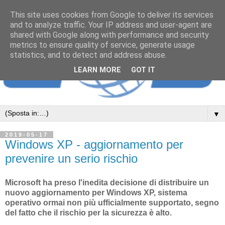
This site uses cookies from Google to deliver its services
and to analyze traffic. Your IP address and user-agent are
shared with Google along with performance and security
metrics to ensure quality of service, generate usage
statistics, and to detect and address abuse.
LEARN MORE
GOT IT
▼
2019-05-17
Windows XP - aggiornamento per
prevenire un serio rischio
Microsoft ha preso l'inedita decisione di distribuire un
nuovo aggiornamento per Windows XP, sistema
operativo ormai non più ufficialmente supportato, segno
del fatto che il rischio per la sicurezza è alto.