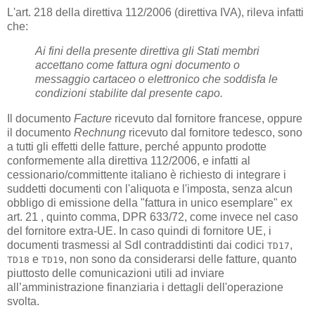
L'art. 218 della direttiva 112/2006 (direttiva IVA), rileva infatti
che:
Ai fini della presente direttiva gli Stati membri
accettano come fattura ogni documento o
messaggio cartaceo o elettronico che soddisfa le
condizioni stabilite dal presente capo.
Il documento
Facture
ricevuto dal fornitore francese, oppure
il documento
Rechnung
ricevuto dal fornitore tedesco, sono
a tutti gli effetti delle fatture, perché appunto prodotte
conformemente alla direttiva 112/2006, e infatti al
cessionario/committente italiano è richiesto di integrare i
suddetti documenti con l'aliquota e l'imposta, senza alcun
obbligo di emissione della "fattura in unico esemplare" ex
art. 21 , quinto comma, DPR 633/72, come invece nel caso
del fornitore extra-UE. In caso quindi di fornitore UE, i
documenti trasmessi al SdI contraddistinti dai codici
,
TD17
e
, non sono da considerarsi delle fatture, quanto
TD18
TD19
piuttosto delle comunicazioni utili ad inviare
all’amministrazione finanziaria i dettagli dell'operazione
svolta.