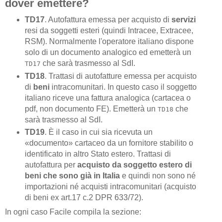
dover emettere?
TD17
. Autofattura emessa per acquisto di
servizi
resi da soggetti esteri (quindi Intracee, Extracee,
RSM). Normalmente l'operatore italiano dispone
solo di un documento analogico ed emetterà un
che sarà trasmesso al SdI.
TD17
TD18
. Trattasi di autofatture emessa per acquisto
di
beni
intracomunitari. In questo caso il soggetto
italiano riceve una fattura analogica (cartacea o
pdf, non documento FE). Emetterà un
che
TD18
sarà trasmesso al SdI.
TD19
. È il caso in cui sia ricevuta un
«documento» cartaceo da un fornitore stabilito o
identificato in altro Stato estero. Trattasi di
autofattura per
acquisto da soggetto estero di
beni che sono già in Italia
e quindi non sono né
importazioni né acquisti intracomunitari (acquisto
di beni ex art.17 c.2 DPR 633/72).
In ogni caso Facile compila la sezione: