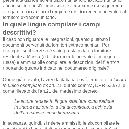
pervenuta dal fornitore intracomunitario o extracomunitario,
anche se, in quest'ultimo caso, è certamente da suggerire di
allegare al
o
l'originale del documento ricevuto dal
TD17
TD19
fornitore extracomunitario.
In quale lingua compilare i campi
descrittivi?
Il caso non riguarda le integrazioni, quanto piuttosto i
documenti pervenuti da fornitori extracomunitari. Per
esempio, se il servizio è stato prestato da un fornitore
residente a Mosca (ed il documento ricevuto è in lingua
russa) è ammissibile compilare le descrizioni del file
TD17
riportando quanto indicato nel documento originale?
Come già rilevato, l'azienda italiana dovrà emettere la
fattura
in unico esemplare
ex art. 21, quinto comma, DPR 633/72, e
come rilevato dall'art.21 del medesimo decreto:
Le fatture redatte in lingua straniera sono tradotte
in lingua nazionale, a fini di controllo, a richiesta
dell’amministrazione finanziaria.
In sostanza, quindi, si ritiene ammissibile sia compilare le
descrizioni in lingua italiana (procedura da suggerire), sia