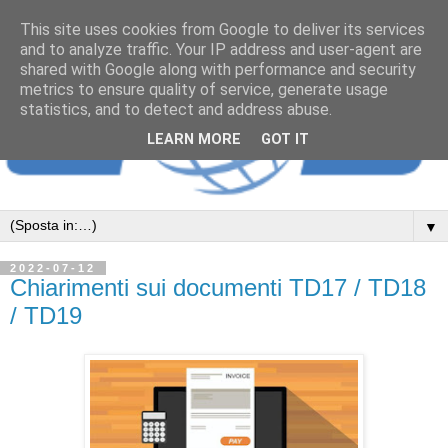
This site uses cookies from Google to deliver its services
and to analyze traffic. Your IP address and user-agent are
shared with Google along with performance and security
metrics to ensure quality of service, generate usage
statistics, and to detect and address abuse.
LEARN MORE
GOT IT
▼
2022-07-12
Chiarimenti sui documenti TD17 / TD18
/ TD19