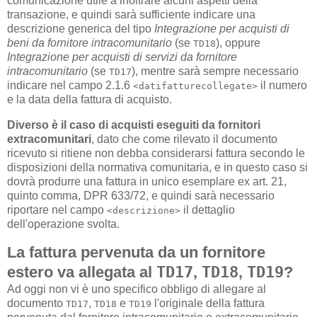
comunicazione utile a inoltrare alcuni aspetti della
transazione, e quindi sarà sufficiente indicare una
descrizione generica del tipo
Integrazione per acquisti di
beni da fornitore intracomunitario
(se
), oppure
TD18
Integrazione per acquisti di servizi da fornitore
intracomunitario
(se
), mentre sarà sempre necessario
TD17
indicare nel campo 2.1.6
il numero
<datifatturecollegate>
e la data della fattura di acquisto.
Diverso è il caso di acquisti eseguiti da fornitori
extracomunitari
, dato che come rilevato il documento
ricevuto si ritiene non debba considerarsi fattura secondo le
disposizioni della normativa comunitaria, e in questo caso si
dovrà produrre una fattura in unico esemplare ex art. 21,
quinto comma, DPR 633/72, e quindi sarà necessario
riportare nel campo
il dettaglio
<descrizione>
dell'operazione svolta.
La fattura pervenuta da un fornitore
estero va allegata al
TD17
,
TD18
,
TD19
?
Ad oggi non vi è uno specifico obbligo di allegare al
documento
,
e
l'originale della fattura
TD17
TD18
TD19