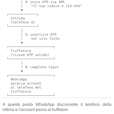
         | ④ invio OTP via SMS

         |    "Il tuo codice è 123-456"

         ▼

  ┌──────────────┐

    Vittima

    (telefono A)

  └──────────────┘

         |

         | ⑤ inserisce OTP

         |    nel sito finto

         ▼

  ┌──────────────────────┐

    Truffatore

    (riceve OTP valido)

  └──────────────────────┘

         |

         | ⑥ completa login

         ▼

  ┌──────────────────────┐

    WhatsApp

    associa account

    al telefono del

    truffatore

A questo punto WhatsApp disconnette il telefono della
vittima e l'
account
passa al truffatore.