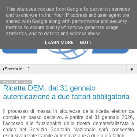
This site uses cookies from Google to deliver its services
and to analyze traffic. Your IP address and user-agent are
shared with Google along with performance and security
metrics to ensure quality of service, generate usage
statistics, and to detect and address abuse.
LEARN MORE
GOT IT
▼
2026-01-27
Ricetta DEM, dal 31 gennaio
autenticazione a due fattori obbligatoria
Il processo di messa in sicurezza della ricetta elettronica
compie un passo decisivo. A partire dal 31 gennaio 2026,
l'accesso alle funzionalità della ricetta dematerializzata a
carico del Servizio Sanitario Nazionale sarà consentito
esclusivamente tramite autenticazione a due o più fattori.