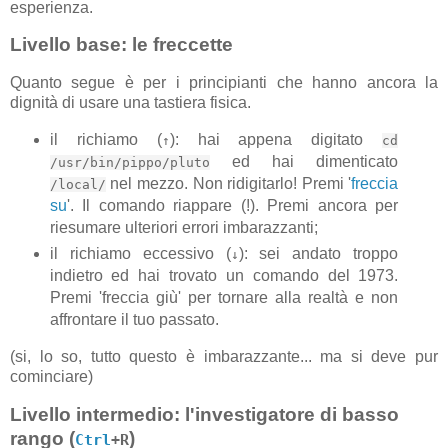
esperienza.
Livello base: le freccette
Quanto segue è per i principianti che hanno ancora la
dignità di usare una tastiera fisica.
il richiamo (
): hai appena digitato
↑
cd
ed hai dimenticato
/usr/bin/pippo/pluto
nel mezzo. Non ridigitarlo! Premi '
freccia
/local/
su
'. Il comando riappare (!). Premi ancora per
riesumare ulteriori errori imbarazzanti;
il richiamo eccessivo (
): sei andato troppo
↓
indietro ed hai trovato un comando del 1973.
Premi 'freccia giù' per tornare alla realtà e non
affrontare il tuo passato.
(si, lo so, tutto questo è imbarazzante... ma si deve pur
cominciare)
Livello intermedio: l'investigatore di basso
rango (
)
Ctrl
+R