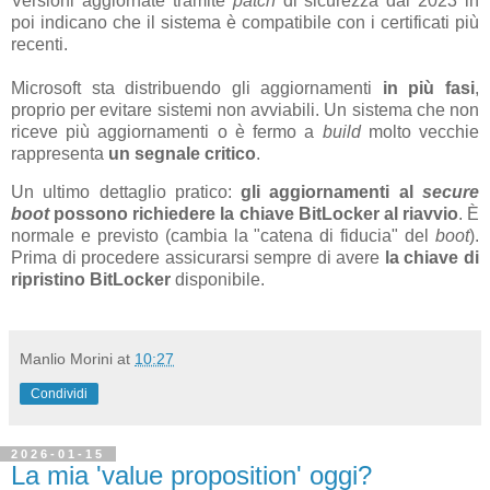
Versioni aggiornate tramite
patch
di sicurezza dal 2023 in
poi indicano che il sistema è compatibile con i certificati più
recenti.
Microsoft sta distribuendo gli aggiornamenti
in più fasi
,
proprio per evitare sistemi non avviabili. Un sistema che non
riceve più aggiornamenti o è fermo a
build
molto vecchie
rappresenta
un segnale critico
.
Un ultimo dettaglio pratico:
gli aggiornamenti al
secure
boot
possono richiedere la chiave BitLocker al riavvio
. È
normale e previsto (cambia la "catena di fiducia" del
boot
).
Prima di procedere assicurarsi sempre di avere
la chiave di
ripristino BitLocker
disponibile.
Manlio Morini
at
10:27
Condividi
2026-01-15
La mia 'value proposition' oggi?