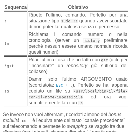
Sequenza
Obiettivo
Ripete l'ultimo, comando. Perfetto per una
situazione tipo
quando avevi scordato
!!
sudo !!
di non poter far qualcosa senza il permesso.
Richiama il comando numero
n
nella
cronologia (server un
preliminare
history
!n
perché nessun essere umano normale ricorda
questi numeri).
Rifai l'ultima cosa che ho fatto con
(utile per
git
"incasinare" un
repository
già sull'orlo del
!git
collasso).
Dammi solo l'ultimo ARGOMENTO usato
(scorciatoia:
+
). Perfetto se hai appena
ESC
.
copiato un file su
!$
/usr/local/bin/il-file-
ed ora vuoi
con-il-nome-impossibile
semplicemente farci un
.
ls
Se invece non vuoi affermarti, ricordati almeno del
bonus
mobilità
:
è l'equivalente del tasto "canale precedente"
cd -
sul telecomando e permette lo
swapping
selvaggio fra due