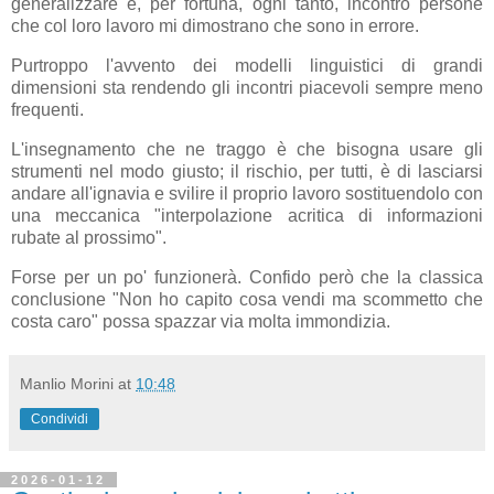
generalizzare e, per fortuna, ogni tanto, incontro persone
che col loro lavoro mi dimostrano che sono in errore.
Purtroppo l'avvento dei modelli linguistici di grandi
dimensioni sta rendendo gli incontri piacevoli sempre meno
frequenti.
L'insegnamento che ne traggo è che bisogna usare gli
strumenti nel modo giusto; il rischio, per tutti, è di lasciarsi
andare all'ignavia e svilire il proprio lavoro sostituendolo con
una meccanica "interpolazione acritica di informazioni
rubate al prossimo".
Forse per un po' funzionerà. Confido però che la classica
conclusione "Non ho capito cosa vendi ma scommetto che
costa caro" possa spazzar via molta immondizia.
Manlio Morini
at
10:48
Condividi
2026-01-12