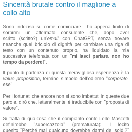
Sincerità brutale contro il maglione a
collo alto
Sono indeciso su come cominciare... ho appena finito di
sorbirmi un affermato consulente che, dopo aver
scritto (scritto?) un'
email
con ChatGPT, senza trovare
neanche quel briciolo di dignità per cambiare una riga di
testo con un contenuto proprio, ha liquidato la mia
successiva telefonata con un "
mi lasci parlare, non ho
tempo da perdere!
".
Il punto di partenza di questa meravigliosa esperienza è la
value proposition
, termine simbolo dell'odierno "
corporate
-
ese".
Per i fortunati che ancora non si sono imbattuti in queste due
parole, dirò che, letteralmente, è traducibile con "proposta di
valore".
Si tratta di qualcosa che il compianto conte Lello Mascetti
definirebbe "supercazzola" (prematurata): il lecito
quesito "Perché mai qualcuno dovrebbe darmi dei soldi?"