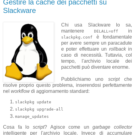
Gestire la cache dei pacchetti su
Slackware
Chi usa Slackware lo sa,
mantenere
in
DELALL=off
è fondamentale
slackpkg.conf
per avere sempre un paracadute
e poter effettuare un
rollback
in
caso di necessità. Tuttavia, col
tempo, l'archivio locale dei
pacchetti può diventare enorme.
Pubblichiamo uno
script
che
risolve proprio questo problema, inserendosi perfettamente
nel
workflow
di aggiornamento standard:
slackpkg update
slackpkg upgrade-all
manage_updates
Cosa fa lo
script
? Agisce come un
garbage collector
intelligente per l'archivio locale. Invece di accumulare