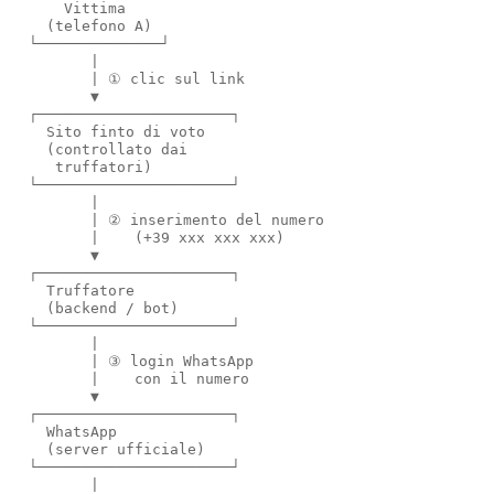
      Vittima

    (telefono A)

  └──────────────┘

         |

         | ① clic sul link

         ▼

  ┌──────────────────────┐

    Sito finto di voto

    (controllato dai

     truffatori)

  └──────────────────────┘

         |

         | ② inserimento del numero

         |    (+39 xxx xxx xxx)

         ▼

  ┌──────────────────────┐

    Truffatore

    (backend / bot)

  └──────────────────────┘

         |

         | ③ login WhatsApp

         |    con il numero

         ▼

  ┌──────────────────────┐

    WhatsApp

    (server ufficiale)

  └──────────────────────┘

         |
