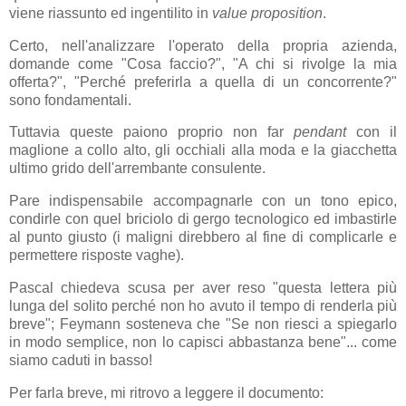
viene riassunto ed ingentilito in
value proposition
.
Certo, nell'analizzare l'operato della propria azienda,
domande come "Cosa faccio?", "A chi si rivolge la mia
offerta?", "Perché preferirla a quella di un concorrente?"
sono fondamentali.
Tuttavia queste paiono proprio non far
pendant
con il
maglione a collo alto, gli occhiali alla moda e la giacchetta
ultimo grido dell'arrembante consulente.
Pare indispensabile accompagnarle con un tono epico,
condirle con quel briciolo di gergo tecnologico ed imbastirle
al punto giusto (i maligni direbbero al fine di complicarle e
permettere risposte vaghe).
Pascal chiedeva scusa per aver reso "questa lettera più
lunga del solito perché non ho avuto il tempo di renderla più
breve"; Feymann sosteneva che "Se non riesci a spiegarlo
in modo semplice, non lo capisci abbastanza bene"... come
siamo caduti in basso!
Per farla breve, mi ritrovo a leggere il documento: