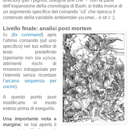
directory
(per i pignoli, bisogna dire che `-` non fa parte
dell'espansione della cronologia di Bash; si tratta invece di
un argomento specifico del comando `cd` che ripesca il
contenuto della variabile ambientale
...
e sti c
:).
$OLDPWD
Livello finale: analisi post mortem
(
fix command
) apre
fc
l'ultimo comando (od uno
specifico) nel tuo
editor
di
testo predefinito
(speriamo non sia
/
,
vi
vim
altrimenti rischi di
rimanerci intrappolato per
l'eternità senza ricordare
l'
arcana sequenza per
uscire
).
A questo punto puoi
modificarlo in modo
esteso prima di eseguirlo.
Una importante nota a
margine
: se hai aperto il