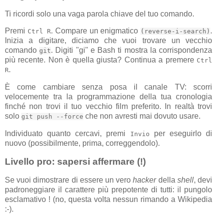
Ti ricordi solo una vaga parola chiave del tuo comando.
Premi
. Compare un enigmatico
.
Ctrl R
(reverse-i-search)
Inizia a digitare, diciamo che vuoi trovare un vecchio
comando
. Digiti "gi" e Bash ti mostra la corrispondenza
git
più recente. Non è quella giusta? Continua a premere
Ctrl
.
R
È come cambiare senza posa il canale TV: scorri
velocemente tra la programmazione della tua cronologia
finché non trovi il tuo vecchio film preferito. In realtà trovi
solo
che non avresti mai dovuto usare.
git push --force
Individuato quanto cercavi, premi
per eseguirlo di
Invio
nuovo (possibilmente, prima, correggendolo).
Livello pro: sapersi affermare (!)
Se vuoi dimostrare di essere un vero
hacker
della
shell
, devi
padroneggiare il carattere più prepotente di tutti: il pungolo
esclamativo ! (no, questa volta nessun rimando a Wikipedia
:-).