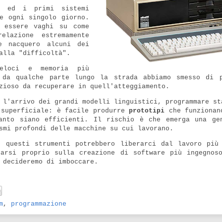
i ed i primi sistemi
e ogni singolo giorno.
r essere vaghi su come
elazione estremamente
 nacquero alcuni dei
alla "difficoltà".
veloci e memoria più
 da qualche parte lungo la strada abbiamo smesso di 
zioso da recuperare in quell'atteggiamento.
 l'arrivo dei grandi modelli linguistici, programmare st
 superficiale: è facile produrre
prototipi
che funzionan
anto siano efficienti. Il rischio è che emerga una ge
smi profondi delle macchine su cui lavorano.
: questi strumenti potrebbero liberarci dal lavoro più
rarsi proprio sulla creazione di software più ingegnos
 decideremo di imboccare.
m
,
programmazione