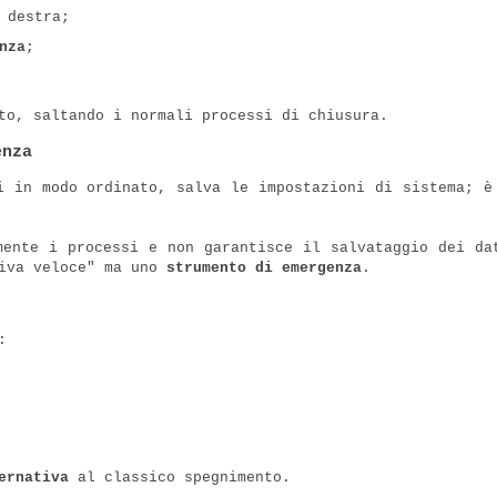
 destra;
nza
;
to, saltando i normali processi di chiusura.
enza
 in modo ordinato, salva le impostazioni di sistema; è
ente i processi e non garantisce il salvataggio dei da
tiva veloce" ma uno
strumento di emergenza
.
:
ernativa
al classico spegnimento.