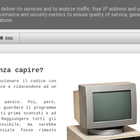
deliver its services and to analyze traffic. Your IP address and 
formance and security metrics to ensure quality of service, gen
abuse.
🌐 EOS
nza capire?
nzionare il codice con
oce e riducendone ad un
l panico. Poi, però,
a guardare il programma
tti prima scontati e ad
 Raggiungere tutti gli
ossibile, ma sarebbe
enziale fosse rimasto