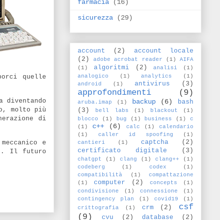
farmacia
(16)
sicurezza
(29)
account
(2)
account locale
(2)
adobe acrobat reader
(1)
AIFA
algoritmi
(2)
(1)
analisi
(1)
analogico
(1)
analytics
(1)
porci quelle
antivirus
(3)
android
(1)
approfondimenti
(9)
a diventando
backup
(6)
bash
aruba.imap
(1)
o, molto più
(3)
bell labs
(1)
blackout
(1)
nerazione di
blocco
(1)
bug
(1)
business
(1)
c
c++
(6)
(1)
calc
(1)
calendario
(1)
caller id spoofing
(1)
captcha
(2)
 meccanico e
cantieri
(1)
certificato digitale
(3)
o. Il futuro
chatgpt
(1)
clang
(1)
clang++
(1)
codeberg
(1)
codex
(1)
compatibilità
(1)
compattazione
computer
(2)
(1)
concepts
(1)
condivisione
(1)
connessione
(1)
contingency plan
(1)
covid19
(1)
csf
crm
(2)
crittografia
(1)
(9)
cvu
(2)
database
(2)