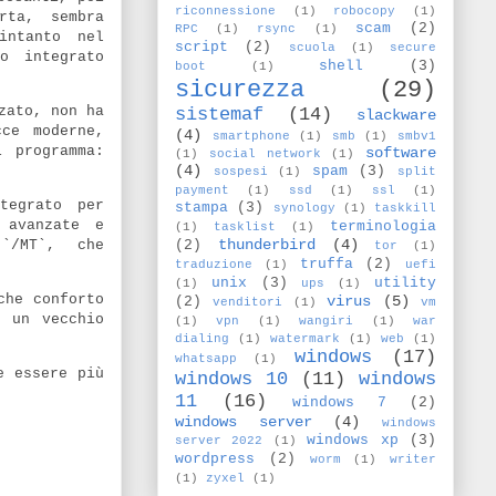
riconnessione
(1)
robocopy
(1)
rta, sembra
scam
(2)
RPC
(1)
rsync
(1)
intanto nel
script
(2)
scuola
(1)
secure
o integrato
shell
(3)
boot
(1)
sicurezza
(29)
zato, non ha
sistemaf
(14)
slackware
cce moderne,
(4)
smartphone
(1)
smb
(1)
smbv1
 programma:
software
(1)
social network
(1)
(4)
spam
(3)
sospesi
(1)
split
payment
(1)
ssd
(1)
ssl
(1)
tegrato per
stampa
(3)
synology
(1)
taskkill
 avanzate e
terminologia
(1)
tasklist
(1)
thunderbird
(4)
`/MT`, che
(2)
tor
(1)
truffa
(2)
traduzione
(1)
uefi
unix
(3)
utility
(1)
ups
(1)
che conforto
virus
(5)
(2)
venditori
(1)
vm
 un vecchio
(1)
vpn
(1)
wangiri
(1)
war
dialing
(1)
watermark
(1)
web
(1)
windows
(17)
whatsapp
(1)
e essere più
windows 10
(11)
windows
11
(16)
windows 7
(2)
windows server
(4)
windows
windows xp
(3)
server 2022
(1)
wordpress
(2)
worm
(1)
writer
(1)
zyxel
(1)