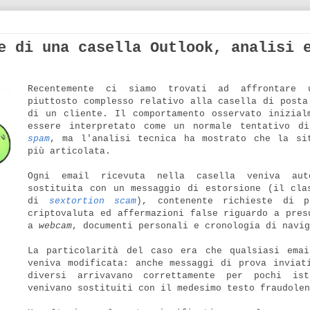
e di una casella Outlook, analisi 
Recentemente ci siamo trovati ad affrontare 
piuttosto complesso relativo alla casella di posta
di un cliente. Il comportamento osservato inizial
essere interpretato come un normale tentativo 
spam
, ma l'analisi tecnica ha mostrato che la si
più articolata.
Ogni email ricevuta nella casella veniva auto
sostituita con un messaggio di estorsione (il cla
di
sextortion scam
), contenente richieste di p
criptovaluta ed affermazioni false riguardo a pres
a
webcam
, documenti personali e cronologia di navig
La particolarità del caso era che qualsiasi ema
veniva modificata: anche messaggi di prova invia
diversi arrivavano correttamente per pochi is
venivano sostituiti con il medesimo testo fraudolen