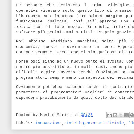
Le persone che scrissero i primi videogioch
operativi vivevano sotto questo tipo di pression
L'hardware non lasciava loro alcun margine pe
funzionasse qualcosa, così svilupparono una r
intima
con il loro mezzo. Da quella relazione
software più geniali mai scritti. Proprio grazie 
Noi abbiamo ereditato macchine molto più 
economica, questo è ovviamente un bene. Eppure
domande scomode. Credo che ci sia qualcosa di pre
Forse oggi siamo ad un nuovo punto di svolta. Con
sempre più assistito e, in molti casi, anche più
difficile capire davvero perché funzionano o qu
programmatori sempre meno consapevoli dei meccani
Ovviamente potrebbe accadere anche il contrario
permettere ai programmatori migliori di concent
dipenderà probabilmente da quale delle due strade
Posted by
Manlio Morini
at
08:26
Labels:
innovazione
,
intelligenza artificiale
,
ll