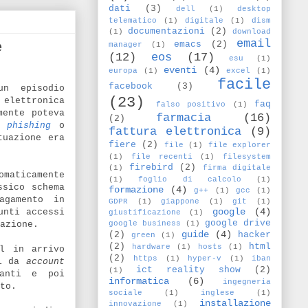
dati
(3)
dell
(1)
desktop
telematico
(1)
digitale
(1)
dism
documentazioni
(2)
(1)
download
email
e
emacs
(2)
manager
(1)
(12)
eos
(17)
esu
(1)
eventi
(4)
europa
(1)
excel
(1)
facile
facebook
(3)
un episodio
(23)
 elettronica
faq
falso positivo
(1)
mente poteva
farmacia
(16)
(2)
di
phishing
o
fattura elettronica
(9)
tuazione era
fiere
(2)
file
(1)
file explorer
(1)
file recenti
(1)
filesystem
firebird
(2)
(1)
firma digitale
maticamente
(1)
foglio di calcolo
(1)
ssico schema
formazione
(4)
g++
(1)
gcc
(1)
agamento in
GDPR
(1)
giappone
(1)
git
(1)
google
(4)
unti accessi
giustificazione
(1)
google drive
google business
(1)
azione.
guide
(4)
(2)
hacker
green
(1)
(2)
html
hardware
(1)
hosts
(1)
il in arrivo
(2)
https
(1)
hyper-v
(1)
iban
ti da
account
ict reality show
(2)
(1)
tanti e poi
informatica
(6)
ingegneria
to.
sociale
(1)
inglese
(1)
installazione
innovazione
(1)