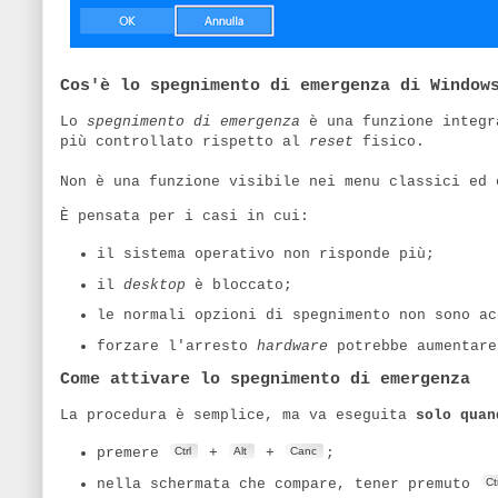
Cos'è lo spegnimento di emergenza di Window
Lo
spegnimento di emergenza
è una funzione integra
più controllato rispetto al
reset
fisico.
Non è una funzione visibile nei menu classici ed 
È pensata per i casi in cui:
il sistema operativo non risponde più;
il
desktop
è bloccato;
le normali opzioni di spegnimento non sono ac
forzare l'arresto
hardware
potrebbe aumentare
Come attivare lo spegnimento di emergenza
La procedura è semplice, ma va eseguita
solo quan
Ctrl
Alt
Canc
premere
+
+
;
Ctr
nella schermata che compare, tener premuto