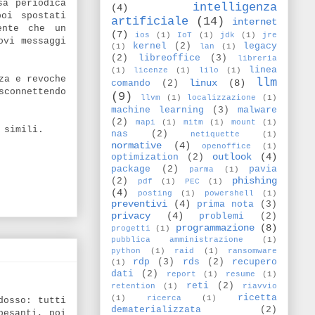
sa periodica
intelligenza
(4)
oi spostati
artificiale
(14)
internet
ente che un
(7)
ios
(1)
IoT
(1)
jdk
(1)
jre
ovi messaggi
kernel
(2)
legacy
(1)
lan
(1)
(2)
libreoffice
(3)
libreria
linea
(1)
licenze
(1)
lilo
(1)
za e revoche
llm
linux
(8)
comando
(2)
connettendo
(9)
llvm
(1)
localizzazione
(1)
machine learning
(3)
malware
(2)
mapi
(1)
mitm
(1)
mount
(1)
 simili.
nas
(2)
netiquette
(1)
normative
(4)
openoffice
(1)
outlook
(4)
optimization
(2)
package
(2)
pavia
parma
(1)
phishing
(2)
pdf
(1)
PEC
(1)
(4)
posting
(1)
powershell
(1)
preventivi
(4)
prima nota
(3)
privacy
(4)
problemi
(2)
programmazione
(8)
progetti
(1)
pubblica amministrazione
(1)
python
(1)
raid
(1)
ransomware
rdp
(3)
rds
(2)
recupero
(1)
dati
(2)
report
(1)
resume
(1)
reti
(2)
retention
(1)
riavvio
ricetta
(1)
ricerca
(1)
dosso: tutti
dematerializzata
(2)
pesanti, poi