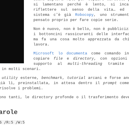
si lamentano perché è lento, si inca
riflettere sul senso della vita… ed 
sistema c'è già
Robocopy
, uno strument
pensato proprio per fare copie serie.
Non è nuovo, non è bello, non è pubbliciz
i bottoncini rassicuranti delle interfa
ma fa una cosa molto apprezzata da chi
lavora.
Microsoft lo documenta
come comando in
copiare
file
e
directory
, con opzioni
supporto al
multi-threading
tramite 
 in molti scenari.
o
utility
esterne,
benchmark
,
tutorial
arcani e forse an
già lì, preinstallata, in attesa dentro il
prompt
come
risolve i problemi.
ono tanti, le directory profonde o il trasferimento dev
arole
6 /R:5 /W:5