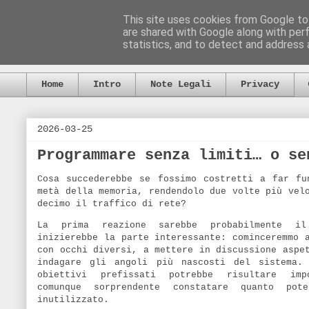
This site uses cookies from Google to 
are shared with Google along with per
statistics, and to detect and address 
Home
Intro
Note Legali
Privacy
2026-03-25
Programmare senza limiti… o se
Cosa succederebbe se fossimo costretti a far fu
metà della memoria, rendendolo due volte più vel
decimo il traffico di rete?
La prima reazione sarebbe probabilmente i
inizierebbe la parte interessante: cominceremmo 
con occhi diversi, a mettere in discussione aspe
indagare gli angoli più nascosti del sistema.
obiettivi prefissati potrebbe risultare imp
comunque sorprendente constatare quanto pot
inutilizzato.