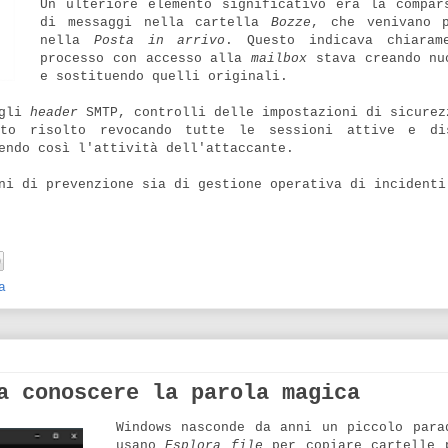
Un ulteriore elemento significativo era la compar
di messaggi nella cartella
Bozze
, che venivano p
nella
Posta in arrivo
. Questo indicava chiaram
processo con accesso alla
mailbox
stava creando nu
e sostituendo quelli originali.
ugli
header
SMTP, controlli delle impostazioni di sicurez
to risolto revocando tutte le sessioni attive e dis
endo così l'attività dell'attaccante.
ni di prevenzione sia di gestione operativa di incidenti
a
a conoscere la parola magica
Windows nasconde da anni un piccolo para
usano
Esplora file
per copiare cartelle 