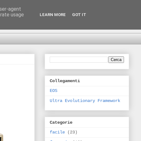
user-agent
erate usage
LEARN MORE
GOT IT
Collegamenti
EOS
Ultra Evolutionary Framework
Categorie
facile
(23)