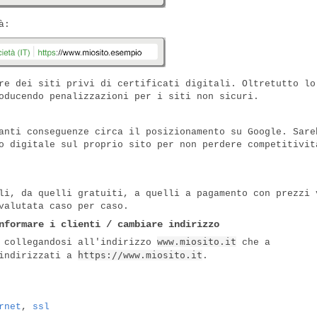
à:
re dei siti privi di certificati digitali. Oltretutto lo
oducendo penalizzazioni per i siti non sicuri.
anti conseguenze circa il posizionamento su Google. Sare
o digitale sul proprio sito per non perdere competitivit
li, da quelli gratuiti, a quelli a pagamento con prezzi 
valutata caso per caso.
nformare i clienti / cambiare indirizzo
www.miosito.it
a collegandosi all'indirizzo
che a
https://www.miosito.it
eindirizzati a
.
rnet
,
ssl