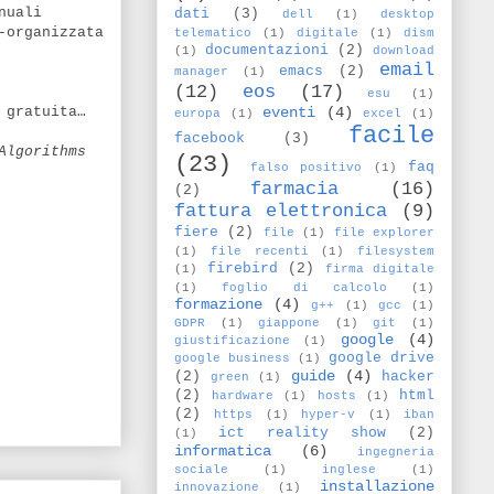
nuali
dati
(3)
dell
(1)
desktop
-organizzata
telematico
(1)
digitale
(1)
dism
documentazioni
(2)
(1)
download
email
emacs
(2)
manager
(1)
(12)
eos
(17)
esu
(1)
eventi
(4)
 gratuita…
europa
(1)
excel
(1)
facile
facebook
(3)
Algorithms
(23)
faq
falso positivo
(1)
farmacia
(16)
(2)
fattura elettronica
(9)
fiere
(2)
file
(1)
file explorer
(1)
file recenti
(1)
filesystem
firebird
(2)
(1)
firma digitale
(1)
foglio di calcolo
(1)
formazione
(4)
g++
(1)
gcc
(1)
GDPR
(1)
giappone
(1)
git
(1)
google
(4)
giustificazione
(1)
google drive
google business
(1)
guide
(4)
(2)
hacker
green
(1)
(2)
html
hardware
(1)
hosts
(1)
(2)
https
(1)
hyper-v
(1)
iban
ict reality show
(2)
(1)
informatica
(6)
ingegneria
sociale
(1)
inglese
(1)
installazione
innovazione
(1)