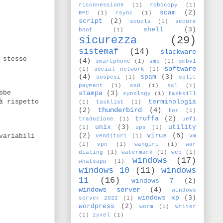
riconnessione
(1)
robocopy
(1)
scam
(2)
RPC
(1)
rsync
(1)
script
(2)
scuola
(1)
secure
shell
(3)
boot
(1)
sicurezza
(29)
sistemaf
(14)
slackware
 stesso
(4)
smartphone
(1)
smb
(1)
smbv1
software
(1)
social network
(1)
(4)
spam
(3)
sospesi
(1)
split
payment
(1)
ssd
(1)
ssl
(1)
bbe
stampa
(3)
synology
(1)
taskkill
à rispetto
terminologia
(1)
tasklist
(1)
thunderbird
(4)
(2)
tor
(1)
truffa
(2)
traduzione
(1)
uefi
unix
(3)
utility
(1)
ups
(1)
virus
(5)
variabili
(2)
venditori
(1)
vm
(1)
vpn
(1)
wangiri
(1)
war
dialing
(1)
watermark
(1)
web
(1)
windows
(17)
whatsapp
(1)
windows 10
(11)
windows
11
(16)
windows 7
(2)
windows server
(4)
windows
windows xp
(3)
server 2022
(1)
wordpress
(2)
worm
(1)
writer
(1)
zyxel
(1)