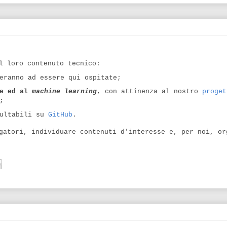
l loro contenuto tecnico:
eranno ad essere qui ospitate;
le ed al
machine learning
, con attinenza al nostro
proget
;
ultabili su
GitHub
.
gatori, individuare contenuti d'interesse e, per noi, or