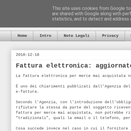
This site uses cookies from Google to 
are shared with Google along with per
statistics, and to detect and address 
Home
Intro
Note Legali
Privacy
2018-12-18
Fattura elettronica: aggiornat
La fattura elettronica per merce mai acquistata n
È uno dei chiarimenti pubblicati dall’Agenzia del
e-fattura.
Secondo l’Agenzia, con l’introduzione dell’obblig
rifiutare la stessa da parte del soggetto riceven
fattura per merce mai acquistata, non potrebbe ri
“tradizionali”, quali la email o il telefono, per
Cosa succede invece nel caso in cui il fornitore 