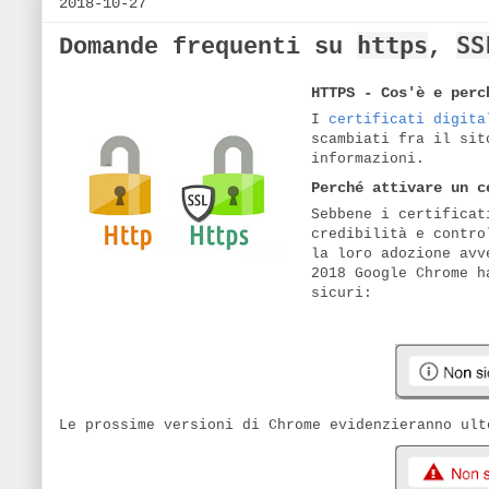
2018-10-27
https
SS
Domande frequenti su
,
HTTPS - Cos'è e perc
I
certificati digita
scambiati fra il sit
informazioni.
Perché attivare un c
Sebbene i certificat
credibilità e contro
la loro adozione avv
2018 Google Chrome h
sicuri:
Le prossime versioni di Chrome evidenzieranno ult