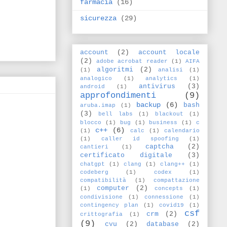
farmacia
(16)
sicurezza
(29)
account
(2)
account locale
(2)
adobe acrobat reader
(1)
AIFA
algoritmi
(2)
(1)
analisi
(1)
analogico
(1)
analytics
(1)
antivirus
(3)
android
(1)
approfondimenti
(9)
backup
(6)
bash
aruba.imap
(1)
(3)
bell labs
(1)
blackout
(1)
blocco
(1)
bug
(1)
business
(1)
c
c++
(6)
(1)
calc
(1)
calendario
(1)
caller id spoofing
(1)
captcha
(2)
cantieri
(1)
certificato digitale
(3)
chatgpt
(1)
clang
(1)
clang++
(1)
codeberg
(1)
codex
(1)
compatibilità
(1)
compattazione
computer
(2)
(1)
concepts
(1)
condivisione
(1)
connessione
(1)
contingency plan
(1)
covid19
(1)
csf
crm
(2)
crittografia
(1)
(9)
cvu
(2)
database
(2)