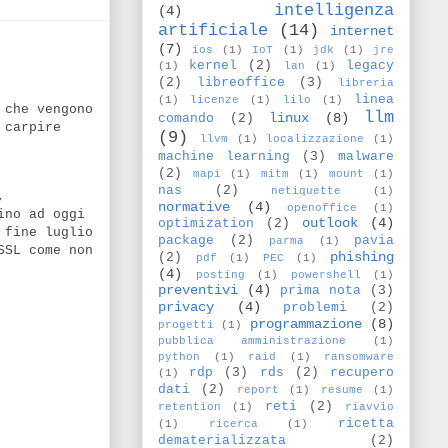
intelligenza
(4)
artificiale
(14)
internet
(7)
ios
(1)
IoT
(1)
jdk
(1)
jre
kernel
(2)
legacy
(1)
lan
(1)
(2)
libreoffice
(3)
libreria
linea
(1)
licenze
(1)
lilo
(1)
 che vengono
llm
linux
(8)
comando
(2)
 carpire
(9)
llvm
(1)
localizzazione
(1)
machine learning
(3)
malware
(2)
mapi
(1)
mitm
(1)
mount
(1)
nas
(2)
netiquette
(1)
,
normative
(4)
openoffice
(1)
ino ad oggi
outlook
(4)
optimization
(2)
 fine luglio
package
(2)
pavia
parma
(1)
SSL come non
phishing
(2)
pdf
(1)
PEC
(1)
(4)
posting
(1)
powershell
(1)
preventivi
(4)
prima nota
(3)
privacy
(4)
problemi
(2)
programmazione
(8)
progetti
(1)
pubblica amministrazione
(1)
python
(1)
raid
(1)
ransomware
rdp
(3)
rds
(2)
recupero
(1)
dati
(2)
report
(1)
resume
(1)
reti
(2)
retention
(1)
riavvio
ricetta
(1)
ricerca
(1)
dematerializzata
(2)