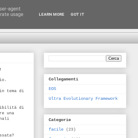
user-agent
erate usage
LEARN MORE
GOT IT
e
Collegamenti
io.
EOS
in tema di
Ultra Evolutionary Framework
ibilità di
re una
nali
Categorie
facile
(23)
ssata?