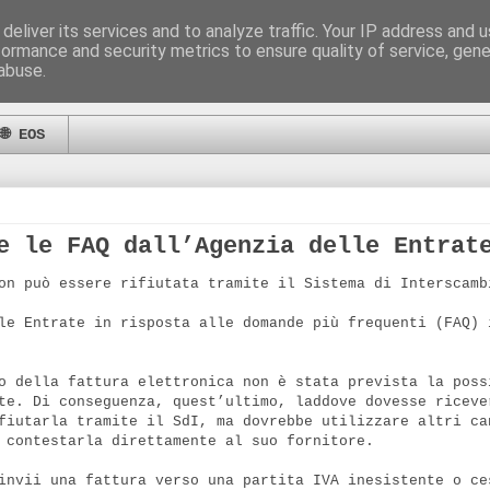
deliver its services and to analyze traffic. Your IP address and 
formance and security metrics to ensure quality of service, gen
abuse.
🌐 EOS
e le FAQ dall’Agenzia delle Entrat
on può essere rifiutata tramite il Sistema di Interscamb
le Entrate in risposta alle domande più frequenti (FAQ) 
o della fattura elettronica non è stata prevista la poss
te. Di conseguenza, quest’ultimo, laddove dovesse riceve
fiutarla tramite il SdI, ma dovrebbe utilizzare altri ca
 contestarla direttamente al suo fornitore.
invii una fattura verso una partita IVA inesistente o ce