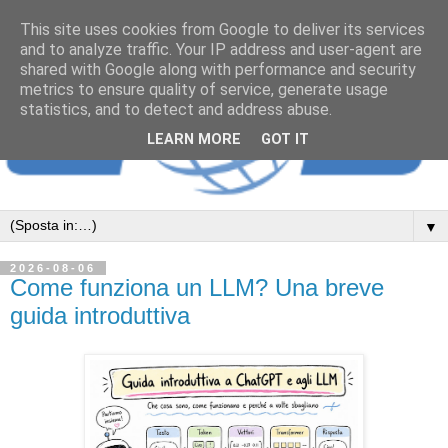
This site uses cookies from Google to deliver its services
and to analyze traffic. Your IP address and user-agent are
shared with Google along with performance and security
metrics to ensure quality of service, generate usage
statistics, and to detect and address abuse.
LEARN MORE
GOT IT
▼
2026-08-06
Come funziona un LLM? Una breve
guida introduttiva