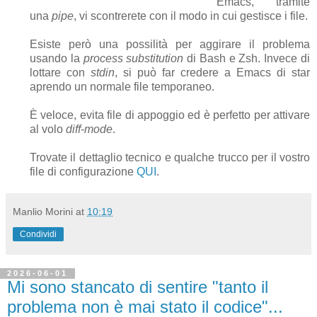
Emacs, tramite
una
pipe
, vi scontrerete con il modo in cui gestisce i file.
Esiste però una possilità per aggirare il problema
usando la
process substitution
di Bash e Zsh. Invece di
lottare con
stdin
, si può far credere a Emacs di star
aprendo un normale file temporaneo.
È veloce, evita file di appoggio ed è perfetto per attivare
al volo
diff-mode
.
Trovate il dettaglio tecnico e qualche trucco per il vostro
file di configurazione
QUI
.
Manlio Morini
at
10:19
Condividi
2026-06-01
Mi sono stancato di sentire "tanto il
problema non è mai stato il codice"...