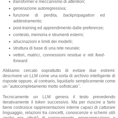
transformer
e meccanismo di
attention
;
generazione autoregressiva;
funzione di perdita,
backpropagation
ed
addestramento;
post-training ed apprendimento dalle preferenze;
contesto, memoria e strumenti esterni;
allucinazioni e limiti dei modelli;
struttura di base di una rete neurale;
vettori, matrici, connessioni residue e reti
feed-
forward
.
Abbiamo cercato soprattutto di evitare due estremi:
descrivere un LLM come una sorta di archivio intelligente di
risposte oppure, al contrario, liquidarlo semplicemente come
un "autocompletamento molto sofisticato".
Tecnicamente un LLM genera il testo prevedendo
iterativamente il
token
successivo. Ma per riuscire a farlo
bene costruisce rappresentazioni interne capaci di catturare
linguaggio, relazioni tra concetti, conoscenze e schemi utili
anche per attività di ragionamento, programmazione e