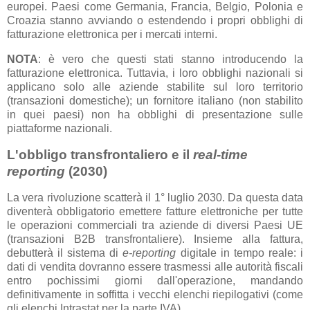
europei. Paesi come Germania, Francia, Belgio, Polonia e
Croazia stanno avviando o estendendo i propri obblighi di
fatturazione elettronica per i mercati interni.
NOTA
: è vero che questi stati stanno introducendo la
fatturazione elettronica. Tuttavia, i loro obblighi nazionali si
applicano solo alle aziende stabilite sul loro territorio
(transazioni domestiche); un fornitore italiano (non stabilito
in quei paesi) non ha obblighi di presentazione sulle
piattaforme nazionali.
L'obbligo transfrontaliero e il
real-time
reporting
(2030)
La vera rivoluzione scatterà il 1° luglio 2030. Da questa data
diventerà obbligatorio emettere fatture elettroniche per tutte
le operazioni commerciali tra aziende di diversi Paesi UE
(transazioni B2B transfrontaliere). Insieme alla fattura,
debutterà il sistema di
e-reporting
digitale in tempo reale: i
dati di vendita dovranno essere trasmessi alle autorità fiscali
entro pochissimi giorni dall'operazione, mandando
definitivamente in soffitta i vecchi elenchi riepilogativi (come
gli elenchi Intrastat per la parte IVA).