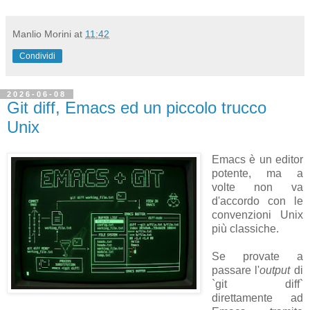
Manlio Morini
at
11:42
Condividi
2026-06-08
Git diff, Emacs ed un piccolo trucco
Unix
Emacs è un editor
potente, ma a
volte non va
d'accordo con le
convenzioni Unix
più classiche.
Se provate a
passare l'
output
di
`git diff`
direttamente ad