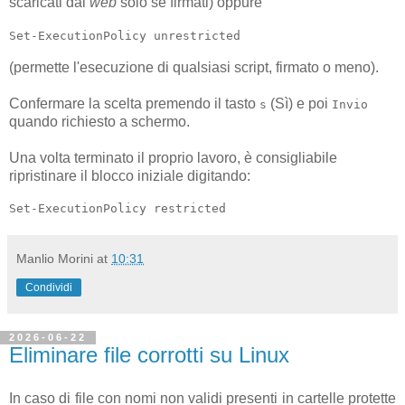
scaricati dal
web
solo se firmati) oppure
Set-ExecutionPolicy unrestricted
(permette l'esecuzione di qualsiasi script, firmato o meno).
Confermare la scelta premendo il tasto
(Sì) e poi
s
Invio
quando richiesto a schermo.
Una volta terminato il proprio lavoro, è consigliabile
ripristinare il blocco iniziale digitando:
Set-ExecutionPolicy restricted
Manlio Morini
at
10:31
Condividi
2026-06-22
Eliminare file corrotti su Linux
In caso di file con nomi non validi presenti in cartelle protette