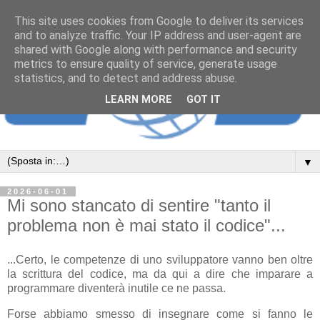
This site uses cookies from Google to deliver its services
and to analyze traffic. Your IP address and user-agent are
shared with Google along with performance and security
metrics to ensure quality of service, generate usage
statistics, and to detect and address abuse.
LEARN MORE
GOT IT
▼
2026-06-01
Mi sono stancato di sentire "tanto il
problema non è mai stato il codice"...
...Certo, le competenze di uno sviluppatore vanno ben oltre
la scrittura del codice, ma da qui a dire che imparare a
programmare diventerà inutile ce ne passa.
Forse abbiamo smesso di insegnare come si fanno le