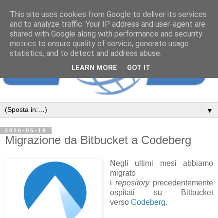
This site uses cookies from Google to deliver its services
and to analyze traffic. Your IP address and user-agent are
shared with Google along with performance and security
metrics to ensure quality of service, generate usage
statistics, and to detect and address abuse.
LEARN MORE
GOT IT
▼
2026-05-19
Migrazione da Bitbucket a Codeberg
Negli ultimi mesi abbiamo
migrato
i
repository
precedentemente
ospitati su Bitbucket
verso
Codeberg
.