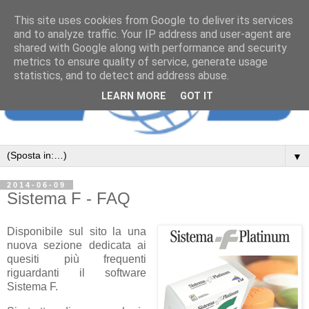
This site uses cookies from Google to deliver its services
and to analyze traffic. Your IP address and user-agent are
shared with Google along with performance and security
metrics to ensure quality of service, generate usage
statistics, and to detect and address abuse.
LEARN MORE
GOT IT
▼
2014-06-09
Sistema F - FAQ
Disponibile sul sito la una
nuova sezione dedicata ai
quesiti più frequenti
riguardanti il software
Sistema F.