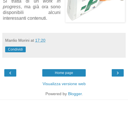
Si tratta di un
work in
progress
, ma già ora sono
disponibili alcuni
interessanti contenuti.
Manlio Morini
at
17:20
Condividi
‹
›
Home page
Visualizza versione web
Powered by
Blogger
.