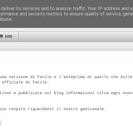
deliver its services and to analyze traffic. Your IP address and 
formance and security metrics to ensure quality of service, gen
abuse.
🌐 EOS
 una versione di Facile e l'anteprima di quello che
bolle
ufficiale di Facile.
tinuo
e pubblicare sul blog informazioni circa ogni nuov
pio respiro riguardanti il nostro gestionale.