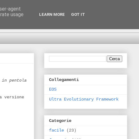
user-agent
erate usage
LEARN MORE
GOT IT
Collegamenti
 in pentola
EOS
a versione
Ultra Evolutionary Framework
Categorie
facile
(23)