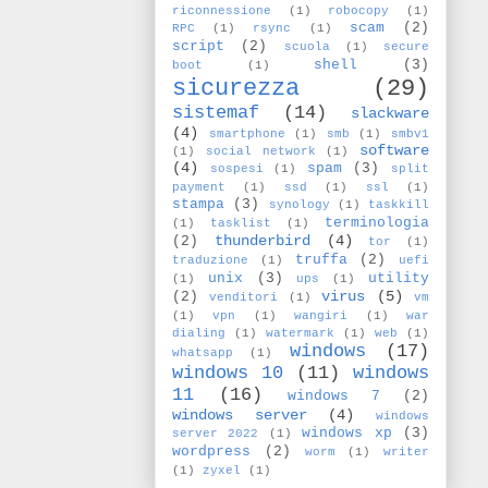
riconnessione
(1)
robocopy
(1)
scam
(2)
RPC
(1)
rsync
(1)
script
(2)
scuola
(1)
secure
shell
(3)
boot
(1)
sicurezza
(29)
sistemaf
(14)
slackware
(4)
smartphone
(1)
smb
(1)
smbv1
software
(1)
social network
(1)
(4)
spam
(3)
sospesi
(1)
split
payment
(1)
ssd
(1)
ssl
(1)
stampa
(3)
synology
(1)
taskkill
terminologia
(1)
tasklist
(1)
thunderbird
(4)
(2)
tor
(1)
truffa
(2)
traduzione
(1)
uefi
unix
(3)
utility
(1)
ups
(1)
virus
(5)
(2)
venditori
(1)
vm
(1)
vpn
(1)
wangiri
(1)
war
dialing
(1)
watermark
(1)
web
(1)
windows
(17)
whatsapp
(1)
windows 10
(11)
windows
11
(16)
windows 7
(2)
windows server
(4)
windows
windows xp
(3)
server 2022
(1)
wordpress
(2)
worm
(1)
writer
(1)
zyxel
(1)