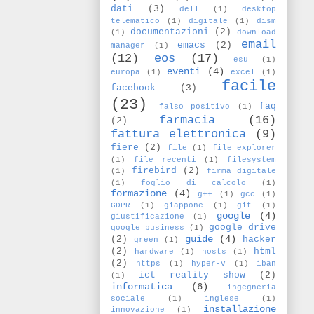
dati
(3)
dell
(1)
desktop
telematico
(1)
digitale
(1)
dism
documentazioni
(2)
(1)
download
email
emacs
(2)
manager
(1)
(12)
eos
(17)
esu
(1)
eventi
(4)
europa
(1)
excel
(1)
facile
facebook
(3)
(23)
faq
falso positivo
(1)
farmacia
(16)
(2)
fattura elettronica
(9)
fiere
(2)
file
(1)
file explorer
(1)
file recenti
(1)
filesystem
firebird
(2)
(1)
firma digitale
(1)
foglio di calcolo
(1)
formazione
(4)
g++
(1)
gcc
(1)
GDPR
(1)
giappone
(1)
git
(1)
google
(4)
giustificazione
(1)
google drive
google business
(1)
guide
(4)
(2)
hacker
green
(1)
(2)
html
hardware
(1)
hosts
(1)
(2)
https
(1)
hyper-v
(1)
iban
ict reality show
(2)
(1)
informatica
(6)
ingegneria
sociale
(1)
inglese
(1)
installazione
innovazione
(1)