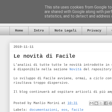
This site uses cookies from Google to 
are shared with Google along with per
statistics, and to detect and address 
Home
Intro
Note Legali
Privacy
2019-11-11
Le novità di Facile
L'analisi di tutte tutte le novità introdotte in
è disponibile nella sezione
Novità
del
repository
Lo sviluppo di Facile avviene, ormai, a
ciclo con
risultava troppo dispersivo.
Il blog continuerà ad ospitare articoli di più am
Posted by
Manlio Morini
at
10:31
Labels:
documentazioni
,
eos
,
facile