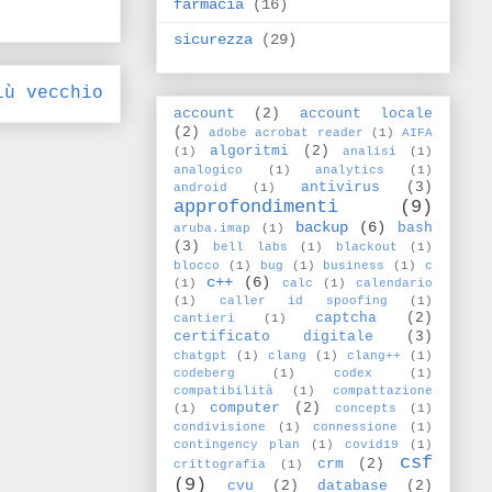
farmacia
(16)
sicurezza
(29)
iù vecchio
account
(2)
account locale
(2)
adobe acrobat reader
(1)
AIFA
algoritmi
(2)
(1)
analisi
(1)
analogico
(1)
analytics
(1)
antivirus
(3)
android
(1)
approfondimenti
(9)
backup
(6)
bash
aruba.imap
(1)
(3)
bell labs
(1)
blackout
(1)
blocco
(1)
bug
(1)
business
(1)
c
c++
(6)
(1)
calc
(1)
calendario
(1)
caller id spoofing
(1)
captcha
(2)
cantieri
(1)
certificato digitale
(3)
chatgpt
(1)
clang
(1)
clang++
(1)
codeberg
(1)
codex
(1)
compatibilità
(1)
compattazione
computer
(2)
(1)
concepts
(1)
condivisione
(1)
connessione
(1)
contingency plan
(1)
covid19
(1)
csf
crm
(2)
crittografia
(1)
(9)
cvu
(2)
database
(2)