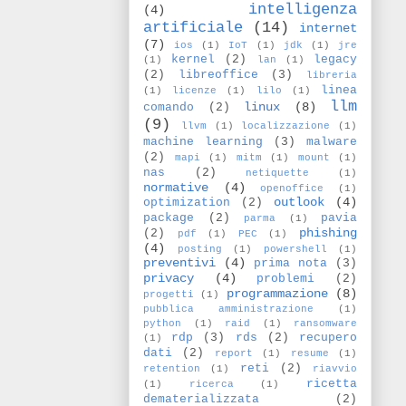
intelligenza
(4)
artificiale
(14)
internet
(7)
ios
(1)
IoT
(1)
jdk
(1)
jre
kernel
(2)
legacy
(1)
lan
(1)
(2)
libreoffice
(3)
libreria
linea
(1)
licenze
(1)
lilo
(1)
llm
linux
(8)
comando
(2)
(9)
llvm
(1)
localizzazione
(1)
machine learning
(3)
malware
(2)
mapi
(1)
mitm
(1)
mount
(1)
nas
(2)
netiquette
(1)
normative
(4)
openoffice
(1)
outlook
(4)
optimization
(2)
package
(2)
pavia
parma
(1)
phishing
(2)
pdf
(1)
PEC
(1)
(4)
posting
(1)
powershell
(1)
preventivi
(4)
prima nota
(3)
privacy
(4)
problemi
(2)
programmazione
(8)
progetti
(1)
pubblica amministrazione
(1)
python
(1)
raid
(1)
ransomware
rdp
(3)
rds
(2)
recupero
(1)
dati
(2)
report
(1)
resume
(1)
reti
(2)
retention
(1)
riavvio
ricetta
(1)
ricerca
(1)
dematerializzata
(2)