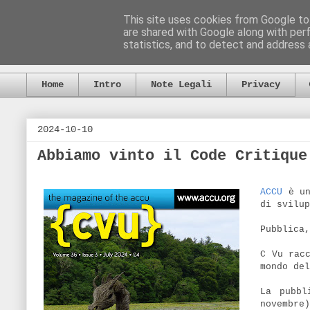
This site uses cookies from Google to 
are shared with Google along with per
statistics, and to detect and address 
Home
Intro
Note Legali
Privacy
2024-10-10
Abbiamo vinto il Code Critique
ACCU
è un
di svilup
Pubblica
C Vu rac
mondo de
La pubbl
novembre)