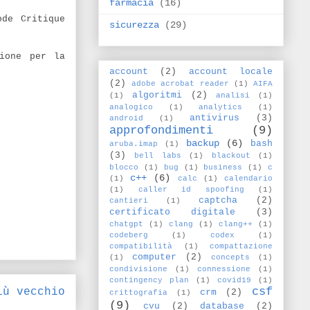
farmacia
(16)
ode Critique
sicurezza
(29)
sione per la
account
(2)
account locale
(2)
adobe acrobat reader
(1)
AIFA
algoritmi
(2)
(1)
analisi
(1)
analogico
(1)
analytics
(1)
antivirus
(3)
android
(1)
approfondimenti
(9)
backup
(6)
bash
aruba.imap
(1)
(3)
bell labs
(1)
blackout
(1)
blocco
(1)
bug
(1)
business
(1)
c
c++
(6)
(1)
calc
(1)
calendario
(1)
caller id spoofing
(1)
captcha
(2)
cantieri
(1)
certificato digitale
(3)
chatgpt
(1)
clang
(1)
clang++
(1)
codeberg
(1)
codex
(1)
compatibilità
(1)
compattazione
computer
(2)
(1)
concepts
(1)
condivisione
(1)
connessione
(1)
contingency plan
(1)
covid19
(1)
csf
iù vecchio
crm
(2)
crittografia
(1)
(9)
cvu
(2)
database
(2)