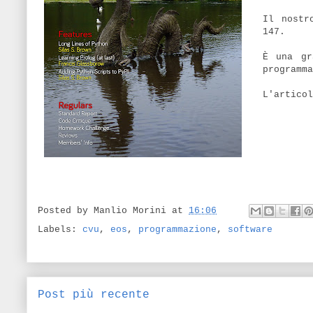
Il nostr
147.
È una gr
programma
L'artico
Posted by
Manlio Morini
at
16:06
Labels:
cvu
,
eos
,
programmazione
,
software
Post più recente