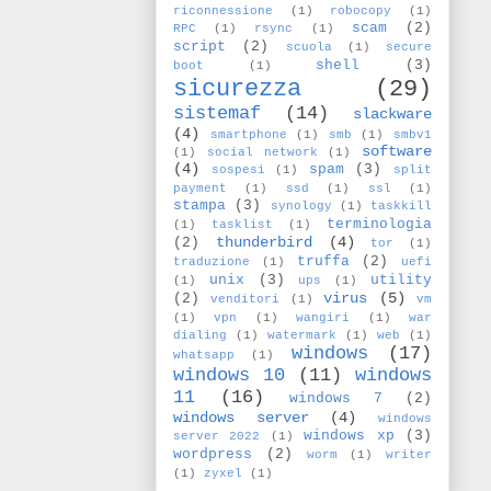
riconnessione
(1)
robocopy
(1)
scam
(2)
RPC
(1)
rsync
(1)
script
(2)
scuola
(1)
secure
shell
(3)
boot
(1)
sicurezza
(29)
sistemaf
(14)
slackware
(4)
smartphone
(1)
smb
(1)
smbv1
software
(1)
social network
(1)
(4)
spam
(3)
sospesi
(1)
split
payment
(1)
ssd
(1)
ssl
(1)
stampa
(3)
synology
(1)
taskkill
terminologia
(1)
tasklist
(1)
thunderbird
(4)
(2)
tor
(1)
truffa
(2)
traduzione
(1)
uefi
unix
(3)
utility
(1)
ups
(1)
virus
(5)
(2)
venditori
(1)
vm
(1)
vpn
(1)
wangiri
(1)
war
dialing
(1)
watermark
(1)
web
(1)
windows
(17)
whatsapp
(1)
windows 10
(11)
windows
11
(16)
windows 7
(2)
windows server
(4)
windows
windows xp
(3)
server 2022
(1)
wordpress
(2)
worm
(1)
writer
(1)
zyxel
(1)