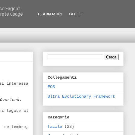
user-agent
erate usage
LEARN MORE
GOT IT
Collegamenti
si interessa
EOS
Ultra Evolutionary Framework
Overload
.
ni legate al
Categorie
facile
(23)
, settembre,