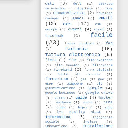
dati
(3)
dell
(1)
desktop
telematico
(1)
digitale
(1)
dism
documentazioni
(2)
(1)
download
email
emacs
(2)
manager
(1)
(12)
eos
(17)
esu
(1)
eventi
(4)
europa
(1)
excel
(1)
facile
facebook
(3)
(23)
faq
falso positivo
(1)
farmacia
(16)
(2)
fattura elettronica
(9)
fiere
(2)
file
(1)
file explorer
(1)
file recenti
(1)
filesystem
firebird
(2)
(1)
firma digitale
(1)
foglio di calcolo
(1)
formazione
(4)
g++
(1)
gcc
(1)
GDPR
(1)
giappone
(1)
git
(1)
google
(4)
giustificazione
(1)
google drive
google business
(1)
guide
(4)
(2)
hacker
green
(1)
(2)
html
hardware
(1)
hosts
(1)
(2)
https
(1)
hyper-v
(1)
iban
ict reality show
(2)
(1)
informatica
(6)
ingegneria
sociale
(1)
inglese
(1)
installazione
innovazione
(1)