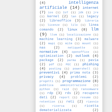
intelligenza
(4)
artificiale
(14)
internet
(7)
ios
(1)
IoT
(1)
jdk
(1)
jre
kernel
(2)
legacy
(1)
lan
(1)
(2)
libreoffice
(3)
libreria
linea
(1)
licenze
(1)
lilo
(1)
llm
linux
(8)
comando
(2)
(9)
llvm
(1)
localizzazione
(1)
machine learning
(3)
malware
(2)
mapi
(1)
mitm
(1)
mount
(1)
nas
(2)
netiquette
(1)
normative
(4)
openoffice
(1)
outlook
(4)
optimization
(2)
package
(2)
pavia
parma
(1)
phishing
(2)
pdf
(1)
PEC
(1)
(4)
posting
(1)
powershell
(1)
preventivi
(4)
prima nota
(3)
privacy
(4)
problemi
(2)
programmazione
(8)
progetti
(1)
pubblica amministrazione
(1)
python
(1)
raid
(1)
ransomware
rdp
(3)
rds
(2)
recupero
(1)
dati
(2)
report
(1)
resume
(1)
reti
(2)
retention
(1)
riavvio
ricetta
(1)
ricerca
(1)
dematerializzata
(2)