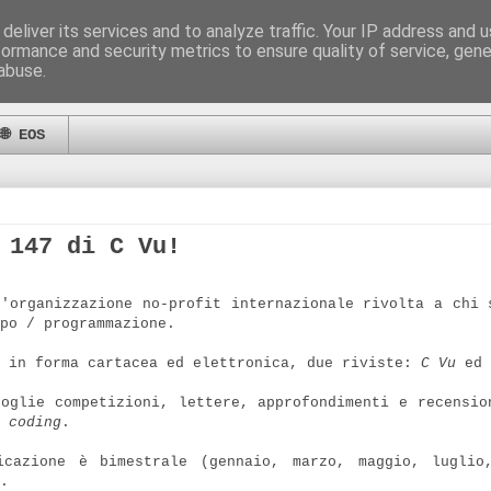
deliver its services and to analyze traffic. Your IP address and 
formance and security metrics to ensure quality of service, gen
abuse.
🌐 EOS
 147 di C Vu!
'organizzazione no-profit internazionale rivolta a chi 
po / programmazione.
, in forma cartacea ed elettronica, due riviste:
C Vu
ed
coglie competizioni, lettere, approfondimenti e recensio
l
coding
.
icazione è bimestrale (gennaio, marzo, maggio, luglio
.